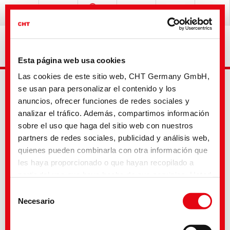
Esta página web usa cookies
Las cookies de este sitio web, CHT Germany GmbH,
se usan para personalizar el contenido y los
anuncios, ofrecer funciones de redes sociales y
analizar el tráfico. Además, compartimos información
sobre el uso que haga del sitio web con nuestros
partners de redes sociales, publicidad y análisis web,
Busqueda avanzada
quienes pueden combinarla con otra información que
les haya proporcionado o que hayan recopilado a
partir del uso que haya hecho de sus servicios. Usted
Tu selección
acepta nuestras cookies si continúa utilizando
Selección
nuestro sitio web. Con algunos de los servicios
Necesario
de
utilizados, existe la posibilidad de que los datos se
consentimiento
transfieran a los Estados Unidos y sean tratados por