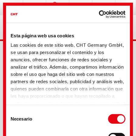
Esta página web usa cookies
Las cookies de este sitio web, CHT Germany GmbH,
se usan para personalizar el contenido y los
anuncios, ofrecer funciones de redes sociales y
analizar el tráfico. Además, compartimos información
sobre el uso que haga del sitio web con nuestros
partners de redes sociales, publicidad y análisis web,
Busqueda avanzada
quienes pueden combinarla con otra información que
les haya proporcionado o que hayan recopilado a
partir del uso que haya hecho de sus servicios. Usted
Tu selección
acepta nuestras cookies si continúa utilizando
Selección
nuestro sitio web. Con algunos de los servicios
Necesario
de
utilizados, existe la posibilidad de que los datos se
consentimiento
transfieran a los Estados Unidos y sean tratados por