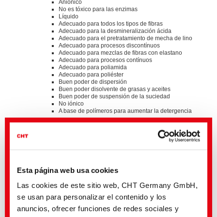
Aniónico
No es tóxico para las enzimas
Líquido
Adecuado para todos los tipos de fibras
Adecuado para la desmineralización ácida
Adecuado para el pretratamiento de mecha de lino
Adecuado para procesos discontínuos
Adecuado para mezclas de fibras con elastano
Adecuado para procesos contínuos
Adecuado para poliamida
Adecuado para poliéster
Buen poder de dispersión
Buen poder disolvente de grasas y aceites
Buen poder de suspensión de la suciedad
No iónico
A base de polímeros para aumentar la detergencia
Standards
®
bluesign
APPROVED chemical product
GOTS approved input (colorant/textile auxiliary) by
ECOCERT GREENLIFE
ZDHC MRSL v3.1 Conformance Level 3
Suitable for application on textile articles intended to fulfil
Esta página web usa cookies
®
the requirements of the OEKO-TEX
STANDARD 100
Las cookies de este sitio web, CHT Germany GmbH,
product class I - IV
Listed on “The List by INDITEX” with AA
se usan para personalizar el contenido y los
TM
C2C Certified Material Health Certificate
at the Gold
anuncios, ofrecer funciones de redes sociales y
level