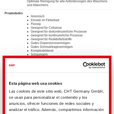
Optimale Reinigung für alle Anforderungen des Waschens
und Abkochens
Propiedades
Anionisch
Einsatz im Färbebad
Flüssig
Geeignet für Cellulose
Geeignet für diskontinuierliche Prozesse
Geeignet für kontinuierliche Prozesse
Geeignet für Reaktivfarbstoffe
Gutes Dispersionsvermögen
Gutes Schmutztragevermögen
Komplexbildend
Schaumarm
Standards
®
bluesign
APPROVED chemical product
GOTS approved input (colorant/textile auxiliary) by
ECOCERT GREENLIFE
ZDHC MRSL v3.1 Conformance Level 3
Esta página web usa cookies
Suitable for application on textile articles intended to fulfil
®
the requirements of the OEKO-TEX
STANDARD 100
Las cookies de este sitio web, CHT Germany GmbH,
product class I-IV
se usan para personalizar el contenido y los
Listed on “The List by INDITEX” with AA
anuncios, ofrecer funciones de redes sociales y
Detalles y descargas de listas
analizar el tráfico. Además, compartimos información