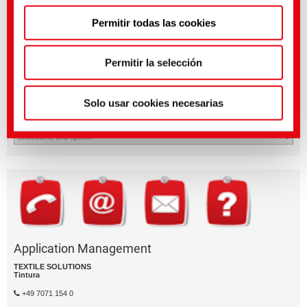
Puedes hacer ajustes más precisos aquí o en nuestra
Permitir todas las cookies
política de privacidad
.
(Impresión)
Permitir la selección
¿Tienes preguntas sobre las caracterí­sticas o la aplicación del
producto?
Solo usar cookies necesarias
Enví­e un email al segment de negocio relevante.
División empresarial
Application Management
TEXTILE SOLUTIONS
Tintura
+49 7071 154 0