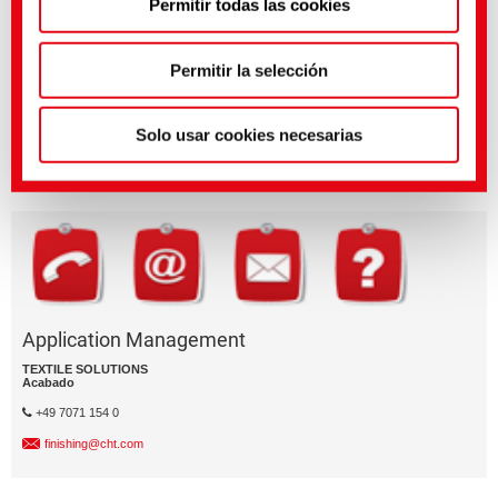
Permitir todas las cookies
política de privacidad
.
(Impresión)
Permitir la selección
¿Tienes preguntas sobre las caracterí­sticas o la aplicación del
producto?
Enví­e un email al segment de negocio relevante.
Solo usar cookies necesarias
División empresarial
Application Management
TEXTILE SOLUTIONS
Acabado
+49 7071 154 0
finishing@cht.com