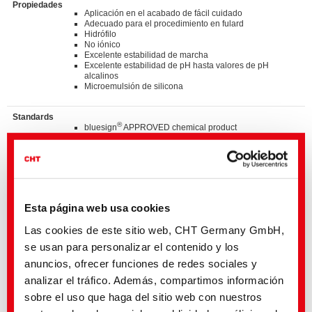
Propiedades
Aplicación en el acabado de fácil cuidado
Adecuado para el procedimiento en fulard
Hidrófilo
No iónico
Excelente estabilidad de marcha
Excelente estabilidad de pH hasta valores de pH
alcalinos
Microemulsión de silicona
Standards
®
bluesign
APPROVED chemical product
GOTS approved input (colorant/textile auxiliary) by
ECOCERT GREENLIFE
ZDHC MRSL v3.1 Conformance Level 3
Suitable for application on textile articles intended to fulfil
®
the requirements of the OEKO-TEX
STANDARD 100
product class I - IV
Listed on “The List by INDITEX” with AA
Esta página web usa cookies
TM
C2C Certified Material Health Certificate
at the Bronce
level
Las cookies de este sitio web, CHT Germany GmbH,
se usan para personalizar el contenido y los
Detalles y descargas de listas
anuncios, ofrecer funciones de redes sociales y
analizar el tráfico. Además, compartimos información
sobre el uso que haga del sitio web con nuestros
Póngase en contacto con el sector de actividad aquí indicado o