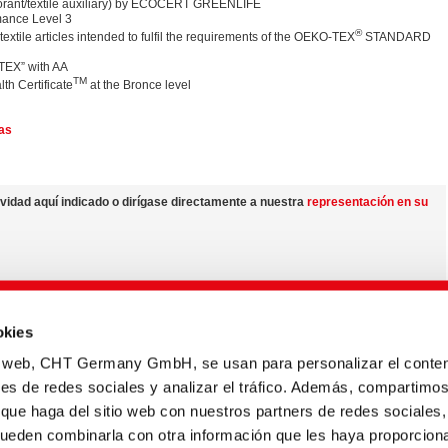
orant/textile auxiliary) by ECOCERT GREENLIFE
ance Level 3
®
 textile articles intended to fulfil the requirements of the OEKO-TEX
STANDARD
ITEX” with AA
TM
th Certificate
at the Bronce level
tas
vidad aquí indicado o dirígase directamente a nuestra
representación en su
nuestros productos a nivel mundial y acerca de las posibilidades de variaciones
okies
re
centro de medios
io web, CHT Germany GmbH, se usan para personalizar el conten
variar en cada país.
nes de redes sociales y analizar el tráfico. Además, compartimo
 que haga del sitio web con nuestros partners de redes sociales,
pueden combinarla con otra información que les haya proporcion