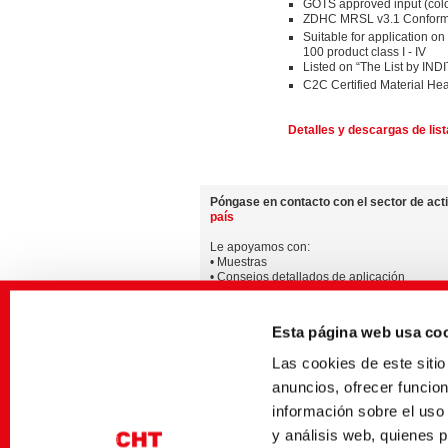
GOTS approved input (col
ZDHC MRSL v3.1 Conform
Suitable for application on
100 product class I - IV
Listed on “The List by IND
C2C Certified Material Heal
Detalles y descargas de lis
Póngase en contacto con el sector de acti
país
Le apoyamos con:
• Muestras
• Consejos detallados de aplicación
• Informaciones sobre la disponibilidad de 
de productos específicas del país
Esta página web usa co
Puede encontrar información adicional sob
Las cookies de este sit
La disponibilidad de los productos puede 
anuncios, ofrecer funcio
información sobre el uso
y análisis web, quienes 