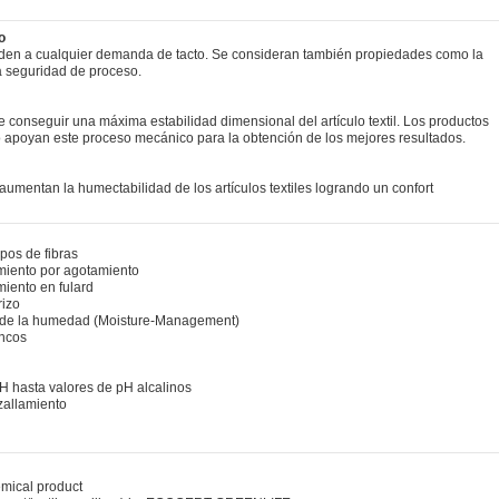
o
den a cualquier demanda de tacto. Se consideran también propiedades como la
 la seguridad de proceso.
e conseguir una máxima estabilidad dimensional del artículo textil. Los productos
do apoyan este proceso mecánico para la obtención de los mejores resultados.
 aumentan la humectabilidad de los artículos textiles logrando un confort
pos de fibras
miento por agotamiento
iento en fulard
rizo
 de la humedad (Moisture-Management)
ancos
H hasta valores de pH alcalinos
izallamiento
ical product