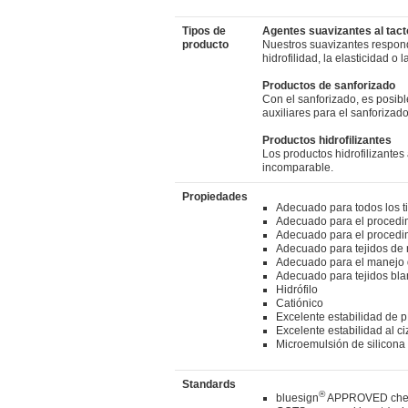
Tipos de
Agentes suavizantes al tact
producto
Nuestros suavizantes respon
hidrofilidad, la elasticidad o
Productos de sanforizado
Con el sanforizado, es posibl
auxiliares para el sanforiza
Productos hidrofilizantes
Los productos hidrofilizantes
incomparable.
Propiedades
Adecuado para todos los ti
Adecuado para el procedi
Adecuado para el procedim
Adecuado para tejidos de 
Adecuado para el manejo
Adecuado para tejidos bl
Hidrófilo
Catiónico
Excelente estabilidad de p
Excelente estabilidad al c
Microemulsión de silicona
Standards
®
bluesign
APPROVED chem