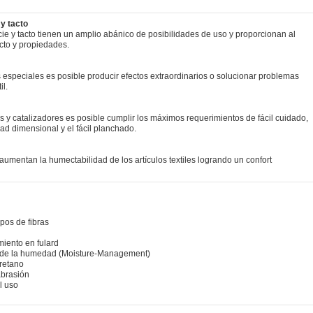
y tacto
ie y tacto tienen un amplio abánico de posibilidades de uso y proporcionan al
acto y propiedades.
 especiales es posible producir efectos extraordinarios o solucionar problemas
il.
 y catalizadores es posible cumplir los máximos requerimientos de fácil cuidado,
ad dimensional y el fácil planchado.
 aumentan la humectabilidad de los artículos textiles logrando un confort
pos de fibras
iento en fulard
 de la humedad (Moisture-Management)
uretano
abrasión
l uso