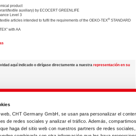
ical product
orant/textile auxiliary) by ECOCERT GREENLIFE
ance Level 3
®
 textile articles intended to fulfil the requirements of the OEKO-TEX
STANDARD
ITEX” with AA
tas
vidad aquí indicado o dirígase directamente a nuestra
representación en su
nuestros productos a nivel mundial y acerca de las posibilidades de variaciones
okies
re
centro de medios
io web, CHT Germany GmbH, se usan para personalizar el conten
variar en cada país.
nes de redes sociales y analizar el tráfico. Además, compartimo
 que haga del sitio web con nuestros partners de redes sociales,
pueden combinarla con otra información que les haya proporcion