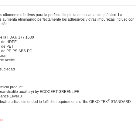
altamente efectivos para la perfecta limpieza de escamas de plástico. La
 se aumenta eliminando perfectamente los adhesivos y otras impurezas incluso con
ción.
de la FDA § 177.1630
je de HDPE
e de PET
je de PP-PS-ABS-PC
ción
de aceite
 suciedad
ical product
orant/textile auxiliary) by ECOCERT GREENLIFE
ance Level 3
®
 textile articles intended to fulfil the requirements of the OEKO-TEX
STANDARD
tas