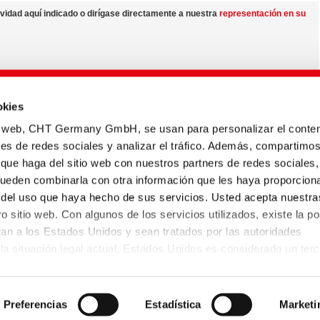
vidad aquí indicado o dirígase directamente a nuestra
representación en su
nuestros productos a nivel mundial y acerca de las posibilidades de variaciones
okies
re
centro de medios
io web, CHT Germany GmbH, se usan para personalizar el conten
variar en cada país.
nes de redes sociales y analizar el tráfico. Además, compartimo
 que haga del sitio web con nuestros partners de redes sociales,
pueden combinarla con otra información que les haya proporcion
r del uso que haya hecho de sus servicios. Usted acepta nuestra
o sitio web. Con algunos de los servicios utilizados, existe la po
o a nuestras fichas técnicas y pérfiles de colorantes en varios idiomas.
eran a los Estados Unidos y sean tratados por las autoridades
er a las fichas de datos de seguridad de los productos.
a situación legal actual, Estados Unidos es considerado un terc
 protección de datos insuficiente. Las empresas de Estados Uni
de protección de datos si se han certificado a sí mismas con arr
atos UE-EE.UU. y, por tanto, se aplica la decisión de adecuació
Preferencias
Estadística
Marketi
reglo al artículo 45 del RGPD.