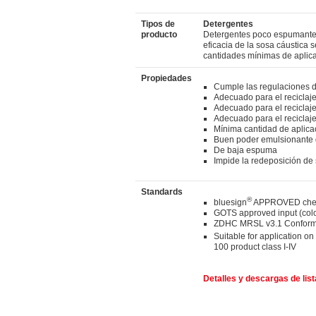
Tipos de
Detergentes
producto
Detergentes poco espumantes 
eficacia de la sosa cáustica
cantidades mínimas de aplica
Propiedades
Cumple las regulaciones 
Adecuado para el recicla
Adecuado para el reciclaj
Adecuado para el recicla
Mínima cantidad de aplica
Buen poder emulsionante 
De baja espuma
Impide la redeposición de
Standards
®
bluesign
APPROVED chem
GOTS approved input (col
ZDHC MRSL v3.1 Conform
Suitable for application on
100 product class I-IV
Detalles y descargas de lis