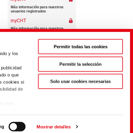
Permitir todas las cookies
ido y los
s
Permitir la selección
 publicidad
ado o que
Solo usar cookies necesarias
s cookies si
sibilidad de
er país
dos sólo
eglo al
n de la
ng
Mostrar detalles