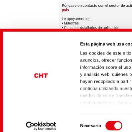
Póngase en contacto con el sector de acti
país
Le apoyamos con:
• Muestras
• Consejos detallados de aplicación
• Informaciones sobre la disponibilidad de 
de productos específicas del país
Esta página web usa co
Puede encontrar información adicional sob
Las cookies de este sit
La disponibilidad de los productos puede 
anuncios, ofrecer funcio
información sobre el uso
y análisis web, quienes 
hayan recopilado a parti
Descargas
continúa utilizando nuestr
Después del Login en „myCHT“ usted tiene acces
que los datos se transfi
Una vez concedida la autorización, podrá acced
estadounidenses. Según l
inseguro con un nivel de
Página inicial
Producto
tienen un nivel adecuado 
Selección
Marco de Privacidad de D
Necesario
de
Comisión de la UE con ar