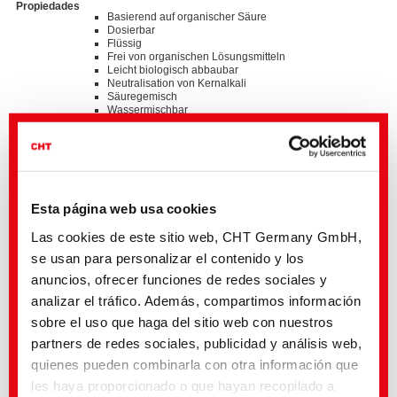
Propiedades
Basierend auf organischer Säure
Dosierbar
Flüssig
Frei von organischen Lösungsmitteln
Leicht biologisch abbaubar
Neutralisation von Kernalkali
Säuregemisch
Wassermischbar
Standards
®
bluesign
APPROVED chemical product
ZDHC MRSL v3.1 Conformance Level 3
Esta página web usa cookies
Detalles y descargas de listas
Las cookies de este sitio web, CHT Germany GmbH,
se usan para personalizar el contenido y los
anuncios, ofrecer funciones de redes sociales y
Póngase en contacto con el sector de actividad aquí indicado o
dirígase directamente a nuestra
representación en su país
analizar el tráfico. Además, compartimos información
Le apoyamos con:
sobre el uso que haga del sitio web con nuestros
• Muestras
partners de redes sociales, publicidad y análisis web,
• Consejos detallados de aplicación
• Informaciones sobre la disponibilidad de nuestros productos a nivel
quienes pueden combinarla con otra información que
mundial y acerca de las posibilidades de variaciones de productos
les haya proporcionado o que hayan recopilado a
específicas del país