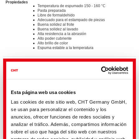
Propiedades
Temperatura de espumado 150 - 160 °C
Pasta preparada
Libre de formaldehido
Adecuado para el estampado de piezas
Buena solidez al frote
Buena solidez al lavado
Alta resistencia a la abrasión
Alto poder cubriente
Alto brillo de color
Espuma estable a la temperatura
Standards
®
bluesign
APPROVED chemical product
GOTS approved input (colorant/textile auxiliary) by
ECOCERT GREENLIFE
ZDHC MRSL v3.1 Conformance Level 3
Suitable for application on textile articles intended to fulfil
®
the requirements of the OEKO-TEX
STANDARD 100
Esta página web usa cookies
product class I - IV
Listed on “The List by INDITEX” with AA
Las cookies de este sitio web, CHT Germany GmbH,
se usan para personalizar el contenido y los
Detalles y descargas de listas
anuncios, ofrecer funciones de redes sociales y
analizar el tráfico. Además, compartimos información
sobre el uso que haga del sitio web con nuestros
Póngase en contacto con el sector de actividad aquí indicado o