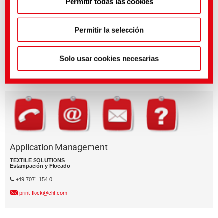
Permitir todas las cookies
política de privacidad
.
(Impresión)
Permitir la selección
¿Tienes preguntas sobre las caracterí­sticas o la aplicación del
producto?
Enví­e un email al segment de negocio relevante.
Solo usar cookies necesarias
División empresarial
Application Management
TEXTILE SOLUTIONS
Estampación y Flocado
+49 7071 154 0
print-flock@cht.com