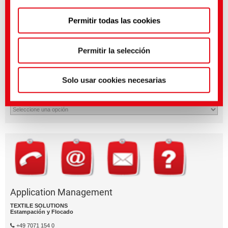
Puedes hacer ajustes más precisos aquí o en nuestra
Permitir todas las cookies
política de privacidad
.
(Impresión)
Permitir la selección
¿Tienes preguntas sobre las caracterí­sticas o la aplicación del
producto?
Solo usar cookies necesarias
Enví­e un email al segment de negocio relevante.
División empresarial
Application Management
TEXTILE SOLUTIONS
Estampación y Flocado
+49 7071 154 0