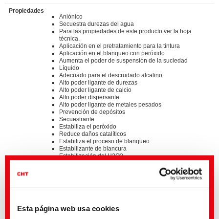
Propiedades
Aniónico
Secuestra durezas del agua
Para las propiedades de este producto ver la hoja
técnica.
Aplicación en el pretratamiento para la tintura
Aplicación en el blanqueo con peróxido
Aumenta el poder de suspensión de la suciedad
Líquido
Adecuado para el descrudado alcalino
Alto poder ligante de durezas
Alto poder ligante de calcio
Alto poder dispersante
Alto poder ligante de metales pesados
Prevención de depósitos
Secuestrante
Estabiliza el peróxido
Reduce daños catalíticos
Estabiliza el proceso de blanqueo
Estabilizante de blancura
Estabilización del H2O2
Impide depósitos de silicato
Estabiliza el blanco
Aumenta el blanco
Mejora grado de blancura
Standards
Esta página web usa cookies
®
bluesign
APPROVED chemical product