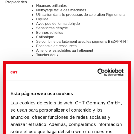
Propiedades
Nuances brillantes
Nettoyage facile des machines
Utilisation dans le processus de coloration Pigmentura
Liquide
Avec peu de formaldéhyde
Sans formaldéhyde
Bonnes solidités
Cationique
Se combine parfaitement avec les pigments BEZAPRINT
Économie de ressources
Améliore les solidités au frottement
Toucher doux
Standards
®
bluesign
APPROVED chemical product
GOTS approved input (colorant/textile auxiliary) by
ECOCERT GREENLIFE
ZDHC MRSL v3.1 Conformance Level 3
Suitable for application on textile articles intended to fulfil
Esta página web usa cookies
®
the requirements of the OEKO-TEX
STANDARD 100
product class I-IV
Las cookies de este sitio web, CHT Germany GmbH,
Listed on “The List by INDITEX” with AA
se usan para personalizar el contenido y los
anuncios, ofrecer funciones de redes sociales y
Detalles y descargas de listas
analizar el tráfico. Además, compartimos información
sobre el uso que haga del sitio web con nuestros