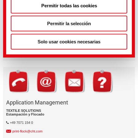
Permitir todas las cookies
política de privacidad
.
(Impresión)
Permitir la selección
¿Tienes preguntas sobre las caracterí­sticas o la aplicación del
producto?
Enví­e un email al segment de negocio relevante.
Solo usar cookies necesarias
División empresarial
Application Management
TEXTILE SOLUTIONS
Estampación y Flocado
+49 7071 154 0
print-flock@cht.com