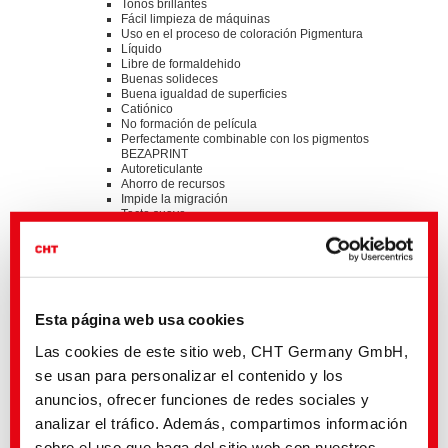
Tonos brillantes
Fácil limpieza de máquinas
Uso en el proceso de coloración Pigmentura
Líquido
Libre de formaldehido
Buenas solideces
Buena igualdad de superficies
Catiónico
No formación de película
Perfectamente combinable con los pigmentos
BEZAPRINT
Autoreticulante
Ahorro de recursos
Impide la migración
Tacto suave
Standards
®
bluesign
APPROVED chemical product
GOTS approved input (colorant/textile auxiliary) by
ECOCERT GREENLIFE
Esta página web usa cookies
ZDHC MRSL v3.1 Conformance Level 3
Suitable for application on textile articles intended to fulfil
®
Las cookies de este sitio web, CHT Germany GmbH,
the requirements of the OEKO-TEX
STANDARD 100
product class I-IV
se usan para personalizar el contenido y los
anuncios, ofrecer funciones de redes sociales y
Detalles y descargas de listas
analizar el tráfico. Además, compartimos información
sobre el uso que haga del sitio web con nuestros