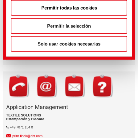
Puedes hacer ajustes más precisos aquí o en nuestra
Permitir todas las cookies
política de privacidad
.
(Impresión)
Permitir la selección
¿Tienes preguntas sobre las caracterí­sticas o la aplicación del
producto?
Solo usar cookies necesarias
Enví­e un email al segment de negocio relevante.
División empresarial
Application Management
TEXTILE SOLUTIONS
Estampación y Flocado
+49 7071 154 0
print-flock@cht.com