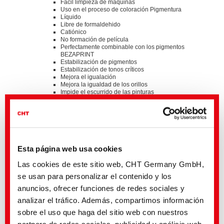
Fácil limpieza de máquinas
Uso en el proceso de coloración Pigmentura
Líquido
Libre de formaldehido
Catiónico
No formación de película
Perfectamente combinable con los pigmentos
BEZAPRINT
Estabilización de pigmentos
Estabilización de tonos críticos
Mejora el igualación
Mejora la igualdad de los orillos
Impide el escurrido de las pinturas
Impide la migración
Standards
®
bluesign
APPROVED chemical product
ZDHC MRSL v3.1 Conformance Level 3
Suitable for application on textile articles intended to fulfil
Esta página web usa cookies
®
the requirements of the OEKO-TEX
STANDARD 100
product class I-IV
Las cookies de este sitio web, CHT Germany GmbH,
se usan para personalizar el contenido y los
Detalles y descargas de listas
anuncios, ofrecer funciones de redes sociales y
analizar el tráfico. Además, compartimos información
sobre el uso que haga del sitio web con nuestros
Póngase en contacto con el sector de actividad aquí indicado o