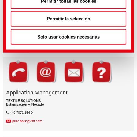
Permitir todas las cookies
política de privacidad
.
(Impresión)
Permitir la selección
¿Tienes preguntas sobre las caracterí­sticas o la aplicación del
producto?
Enví­e un email al segment de negocio relevante.
Solo usar cookies necesarias
División empresarial
Application Management
TEXTILE SOLUTIONS
Estampación y Flocado
+49 7071 154 0
print-flock@cht.com