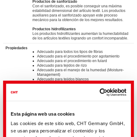
Productos de sanforizado
Con el sanforizado, es posible conseguir una máxima
estabilidad dimensional del artículo textil. Los productos
auxiliares para el sanforizado apoyan este proceso
mecánico para la obtención de los mejores resultados.
Productos hidrofilizantes
Los productos hidrofilizantes aumentan la humectabilidad
de los artículos textiles logrando un confort incomparable.
Propiedades
Adecuado para todos los tipos de fibras
Adecuado para el procedimiento por agotamiento
Adecuado para el procedimiento en fulard
Adecuado para tejidos de rizo
Adecuado para el manejo de la humedad (Moisture-
Management)
Adecuado para tejidos blancos
Buena suavidad al tacto
Alta suavidad interna
Hidrófilo
Pseudocatiónico
Standards
Esta página web usa cookies
®
bluesign
APPROVED chemical product
GOTS approved input (colorant/textile auxiliary) by
Las cookies de este sitio web, CHT Germany GmbH,
ECOCERT GREENLIFE
ZDHC MRSL v3.1 Conformance Level 3
se usan para personalizar el contenido y los
Suitable for application on textile articles intended to fulfil