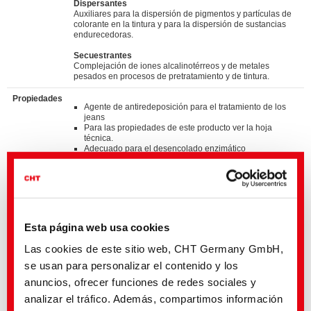
Dispersantes
Auxiliares para la dispersión de pigmentos y partículas de
colorante en la tintura y para la dispersión de sustancias
endurecedoras.
Secuestrantes
Complejación de iones alcalinotérreos y de metales
pesados en procesos de pretratamiento y de tintura.
Propiedades
Agente de antiredeposición para el tratamiento de los
jeans
Para las propiedades de este producto ver la hoja
técnica.
Adecuado para el desencolado enzimático
Adecuado para lavadoras de tambor
Producto multifuncional
Polvo
Standards
®
bluesign
APPROVED chemical product
Esta página web usa cookies
ZDHC MRSL v3.1 Conformance Level 3
Suitable for application on textile articles intended to fulfil
Las cookies de este sitio web, CHT Germany GmbH,
®
the requirements of the OEKO-TEX
STANDARD 100
se usan para personalizar el contenido y los
product class I - IV
anuncios, ofrecer funciones de redes sociales y
Detalles y descargas de listas
analizar el tráfico. Además, compartimos información