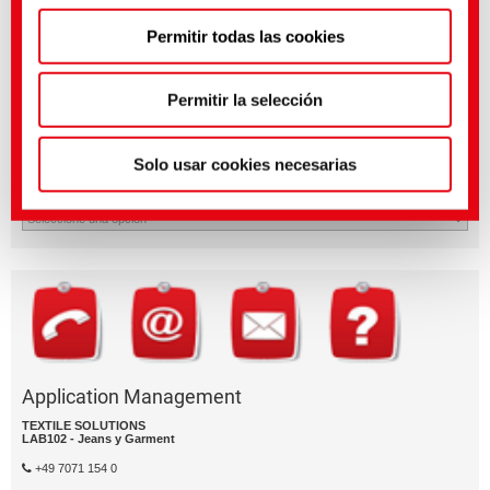
Puedes hacer ajustes más precisos aquí o en nuestra
Permitir todas las cookies
política de privacidad
.
(Impresión)
Permitir la selección
¿Tienes preguntas sobre las caracterí­sticas o la aplicación del
producto?
Solo usar cookies necesarias
Enví­e un email al segment de negocio relevante.
División empresarial
Application Management
TEXTILE SOLUTIONS
LAB102 - Jeans y Garment
+49 7071 154 0