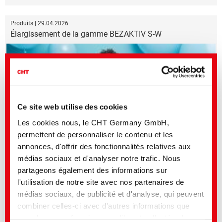
Produits | 29.04.2026
Élargissement de la gamme BEZAKTIV S-W
Ce site web utilise des cookies
Les cookies nous, le CHT Germany GmbH,
permettent de personnaliser le contenu et les
annonces, d'offrir des fonctionnalités relatives aux
Deux nouveaux colorants réactifs viennent compléter la gamme
médias sociaux et d'analyser notre trafic. Nous
partageons également des informations sur
l'utilisation de notre site avec nos partenaires de
Produits | 30.03.2026
Empowering Circularity with TUBICOAT PET
médias sociaux, de publicité et d'analyse, qui peuvent
combiner celles-ci avec d'autres informations que
vous leur avez fournies ou qu'ils ont collectées lors