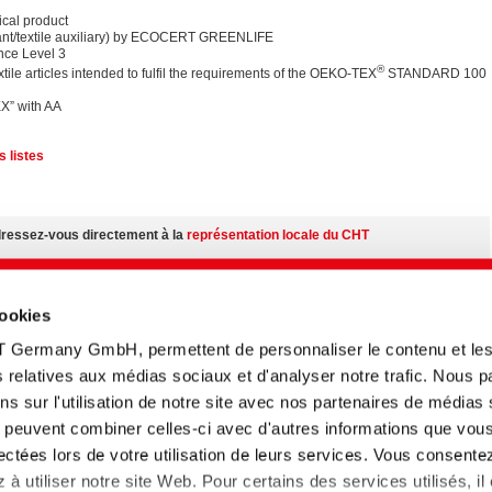
al product
ant/textile auxiliary) by ECOCERT GREENLIFE
ce Level 3
®
xtile articles intended to fulfil the requirements of the OEKO-TEX
STANDARD 100
EX” with AA
 listes
adressez-vous directement à la
représentation locale du CHT
ur:
cookies
 nos produits quel que soit votre situation géographique
T Germany GmbH, permettent de personnaliser le contenu et le
émentaires sur le
centre des médias
tés relatives aux médias sociaux et d'analyser notre trafic. Nous 
s sur l'utilisation de notre site avec nos partenaires de médias
n fonction du pays.
ui peuvent combiner celles-ci avec d'autres informations que vou
llectées lors de votre utilisation de leurs services. Vous consente
à utiliser notre site Web. Pour certains des services utilisés, il