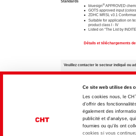
Standards
®
bluesign
APPROVED chemic
GOTS approved input (color
ZDHC MRSL v3.1 Conforman
Suitable for application on te
product class I - IV
Listed on “The List by INDIT
Détails et téléchargements des
Veuillez contacter le secteur indiqué ou 
Nous sommes à votre entière disposition po
• Échantillons
• Conseils d’expert pour vos applications
Ce site web utilise des 
• Tout renseignement sur la disponibilité de
Les cookies nous, le CH
Vous pouvez trouver des informations suppl
d'offrir des fonctionnali
également des information
La disponibilité des produits peut varier e
publicité et d'analyse, q
fournies ou qu'ils ont co
Téléchargements
cookies si vous continuez 