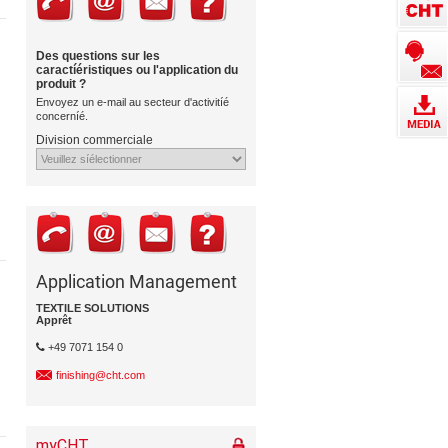
Des questions sur les
caractíéristiques ou l'application du
produit ?
Envoyez un e-mail au secteur d'activitíé
concerníé.
Division commerciale
Application Management
TEXTILE SOLUTIONS
Apprêt
+49 7071 154 0
finishing@cht.com