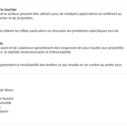
 le toucher
et la surface peuvent être utilisés pour de multiples applications et confèrent au
ucher et de propriétés.
t obtenir les effets particuliers ou résoudre les problèmes spécifiques lors de
fs
lant et de catalyseur garantissent des exigences les plus hautes aux propriétés
. la stabilité dimensionnelle et l'infroissabilité.
gmentent la mouillabilité des textiles ce qui résulte en un confort au porter plus
de fibres
r foulard
humidité
e
rasion