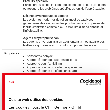
Produits spéciaux
Par les produits spéciaux on peut obtenir les effets particuliers
ou résoudre les problèmes spécifiques lors de l'apprêt textile.
Résines synthétiques et additifs
Les systèmes modernes de réticulant et de catalyseur
garantissent des exigences les plus hautes aux propriétés de
facilité d'entretien comme p.ex. la stabilité dimensionnelle et
l'infroissabilité.
Agents d'hydrophilisation
Les agents d'hydrophilisation augmentent la mouillabilité des
textiles ce qui résulte en un confort au porter plus élevé.
Propriétés
Sans formaldéhyde
Approprié pour toutes sortes de fibres
Approprié pour l'antipilling
Approprié pour le procédé par épuisement
Approprié pour le procédé sur foulard
Approprié pour la gestion d'humidité
Cationique
Sans fixation
Base polymère: polyuréthane
Améliore la résistance à l'abrasion
Confort de port amélioré
Ce site web utilise des cookies
Standards
Les cookies nous, le CHT Germany GmbH,
®
bluesign
APPROVED chemical product