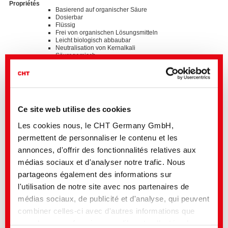
Propriétés
Basierend auf organischer Säure
Dosierbar
Flüssig
Frei von organischen Lösungsmitteln
Leicht biologisch abbaubar
Neutralisation von Kernalkali
Säuregemisch
Wassermischbar
Standards
®
bluesign
APPROVED chemical product
ZDHC MRSL v3.1 Conformance Level 3
Ce site web utilise des cookies
Détails et téléchargements des listes
Les cookies nous, le CHT Germany GmbH,
permettent de personnaliser le contenu et les
annonces, d'offrir des fonctionnalités relatives aux
Veuillez contacter le secteur indiqué ou adressez-vous directement à
médias sociaux et d'analyser notre trafic. Nous
la
représentation locale du CHT
partageons également des informations sur
Nous sommes à votre entière disposition pour:
l'utilisation de notre site avec nos partenaires de
• Échantillons
médias sociaux, de publicité et d'analyse, qui peuvent
• Conseils d’expert pour vos applications
• Tout renseignement sur la disponibilité de nos produits quel que soit
combiner celles-ci avec d'autres informations que
votre situation géographique
vous leur avez fournies ou qu'ils ont collectées lors