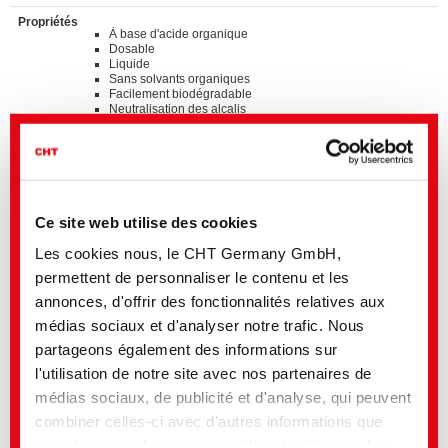
Propriétés
À base d'acide organique
Dosable
Liquide
Sans solvants organiques
Facilement biodégradable
Neutralisation des alcalis
Mélange d'acides
Miscible avec de l'eau
Standards
®
bluesign
APPROVED chemical product
ZDHC MRSL v3.1 Conformance Level 3
Ce site web utilise des cookies
Les cookies nous, le CHT Germany GmbH,
Détails et téléchargements des listes
permettent de personnaliser le contenu et les
annonces, d'offrir des fonctionnalités relatives aux
médias sociaux et d'analyser notre trafic. Nous
Veuillez contacter le secteur indiqué ou adressez-vous directement à
la
représentation locale du CHT
partageons également des informations sur
l'utilisation de notre site avec nos partenaires de
Nous sommes à votre entière disposition pour:
• Échantillons
médias sociaux, de publicité et d'analyse, qui peuvent
• Conseils d’expert pour vos applications
combiner celles-ci avec d'autres informations que
• Tout renseignement sur la disponibilité de nos produits quel que soit
votre situation géographique
vous leur avez fournies ou qu'ils ont collectées lors