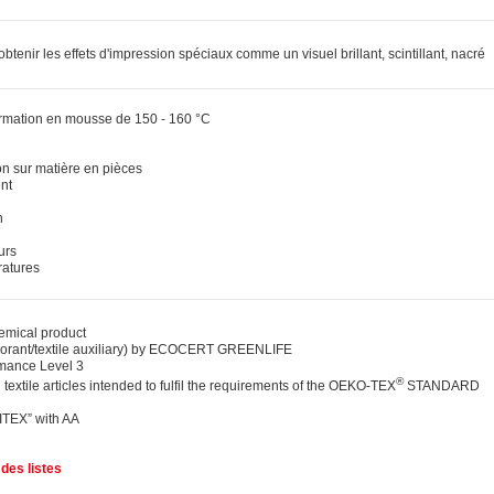
obtenir les effets d'impression spéciaux comme un visuel brillant, scintillant, nacré
ormation en mousse de 150 - 160 °C
on sur matière en pièces
ent
n
urs
ratures
ical product
lorant/textile auxiliary) by ECOCERT GREENLIFE
ance Level 3
®
 textile articles intended to fulfil the requirements of the OEKO-TEX
STANDARD
DITEX” with AA
des listes