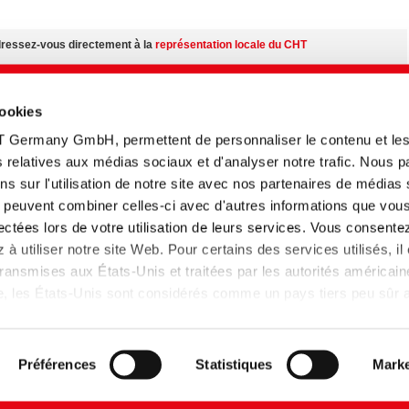
adressez-vous directement à la
représentation locale du CHT
ur:
cookies
 nos produits quel que soit votre situation géographique
T Germany GmbH, permettent de personnaliser le contenu et le
émentaires sur le
centre des médias
tés relatives aux médias sociaux et d'analyser notre trafic. Nous 
s sur l'utilisation de notre site avec nos partenaires de médias
n fonction du pays.
ui peuvent combiner celles-ci avec d'autres informations que vou
llectées lors de votre utilisation de leurs services. Vous consente
à utiliser notre site Web. Pour certains des services utilisés, il
z accéder ici aux fiches techniques et des profils de colorants multilingues.
ansmises aux États-Unis et traitées par les autorités américain
de sécurité des produits.
lle, les États-Unis sont considérés comme un pays tiers peu sûr
 données insuffisant. Les entreprises aux Etats-Unis ne disposen
 données adéquat que si elles se sont certifiées dans le cadre 
et que la décision d'adéquation de la Commission européenne s
Préférences
Statistiques
Marke
pplique donc.
de confidentialité
Plan de site