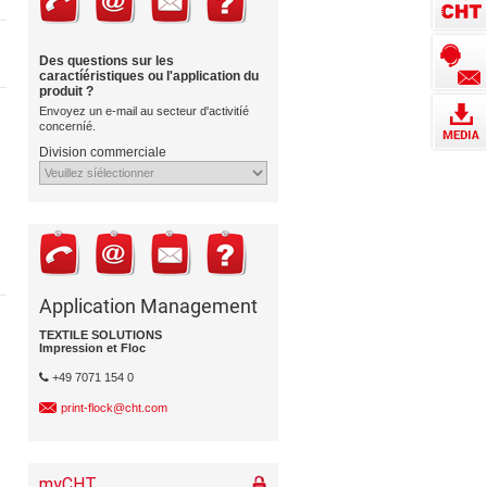
Des questions sur les
caractíéristiques ou l'application du
produit ?
Envoyez un e-mail au secteur d'activitíé
concerníé.
Division commerciale
Application Management
TEXTILE SOLUTIONS
Impression et Floc
+49 7071 154 0
print-flock@cht.com