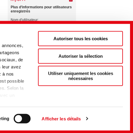
Autoriser tous les cookies
s annonces,
partageons
Autoriser la sélection
 sociaux, de
s leur avez
Utiliser uniquement les cookies
z à nos
nécessaires
 est possible
es. Selon la
 avec un
t d'un
du EU-US
elon
ting
Afficher les détails