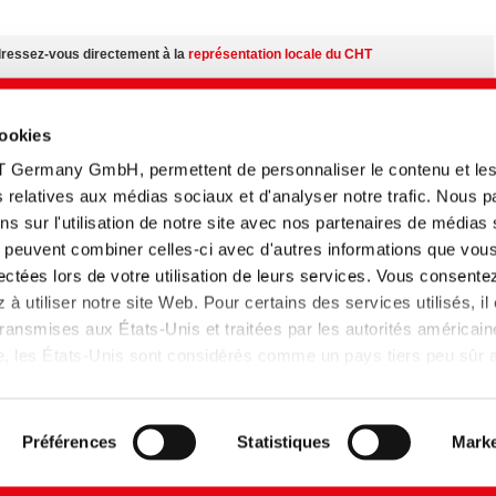
adressez-vous directement à la
représentation locale du CHT
ur:
cookies
 nos produits quel que soit votre situation géographique
T Germany GmbH, permettent de personnaliser le contenu et le
émentaires sur le
centre des médias
tés relatives aux médias sociaux et d'analyser notre trafic. Nous 
s sur l'utilisation de notre site avec nos partenaires de médias
n fonction du pays.
ui peuvent combiner celles-ci avec d'autres informations que vou
llectées lors de votre utilisation de leurs services. Vous consente
à utiliser notre site Web. Pour certains des services utilisés, il
z accéder ici aux fiches techniques et des profils de colorants multilingues.
ansmises aux États-Unis et traitées par les autorités américain
de sécurité des produits.
lle, les États-Unis sont considérés comme un pays tiers peu sûr
 données insuffisant. Les entreprises aux Etats-Unis ne disposen
 données adéquat que si elles se sont certifiées dans le cadre 
et que la décision d'adéquation de la Commission européenne s
Préférences
Statistiques
Marke
pplique donc.
de confidentialité
Plan de site