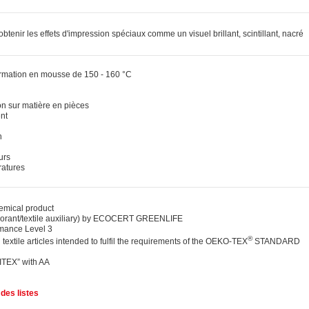
obtenir les effets d'impression spéciaux comme un visuel brillant, scintillant, nacré
ormation en mousse de 150 - 160 °C
on sur matière en pièces
ent
n
urs
ratures
ical product
lorant/textile auxiliary) by ECOCERT GREENLIFE
ance Level 3
®
 textile articles intended to fulfil the requirements of the OEKO-TEX
STANDARD
DITEX” with AA
des listes