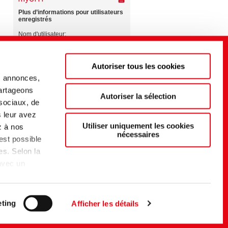
Autoriser tous les cookies
s annonces,
partageons
Autoriser la sélection
 sociaux, de
s leur avez
Utiliser uniquement les cookies
z à nos
nécessaires
 est possible
es. Selon la
 avec un
t d'un
du EU-US
elon
ting
Afficher les détails