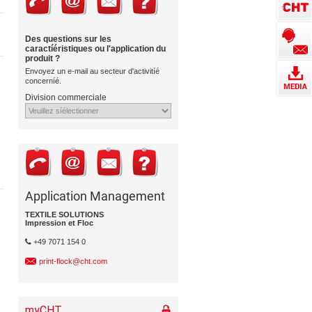
Des questions sur les
caractíéristiques ou l'application du
produit ?
Envoyez un e-mail au secteur d'activitíé
concerníé.
Division commerciale
Application Management
TEXTILE SOLUTIONS
Impression et Floc
+49 7071 154 0
print-flock@cht.com