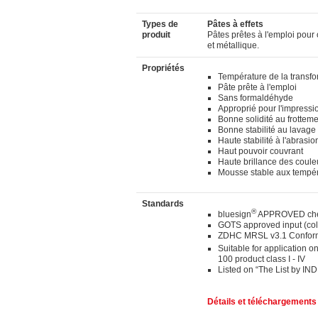
Types de
Pâtes à effets
produit
Pâtes prêtes à l'emploi pour 
et métallique.
Propriétés
Température de la transf
Pâte prête à l'emploi
Sans formaldéhyde
Approprié pour l'impressi
Bonne solidité au frottem
Bonne stabilité au lavage
Haute stabilité à l'abrasio
Haut pouvoir couvrant
Haute brillance des coule
Mousse stable aux tempé
Standards
®
bluesign
APPROVED chem
GOTS approved input (co
ZDHC MRSL v3.1 Conform
Suitable for application on
100 product class I - IV
Listed on “The List by IN
Détails et téléchargements 