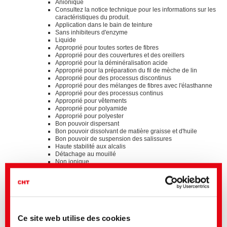
Anionique
Consultez la notice technique pour les informations sur les
caractéristiques du produit.
Application dans le bain de teinture
Sans inhibiteurs d'enzyme
Liquide
Approprié pour toutes sortes de fibres
Approprié pour des couvertures et des oreillers
Approprié pour la déminéralisation acide
Approprié pour la préparation du fil de mèche de lin
Approprié pour des processus discontinus
Approprié pour des mélanges de fibres avec l'élasthanne
Approprié pour des processus continus
Approprié pour vêtements
Approprié pour polyamide
Approprié pour polyester
Bon pouvoir dispersant
Bon pouvoir dissolvant de matière graisse et d'huile
Bon pouvoir de suspension des salissures
Haute stabilité aux alcalis
Détachage au mouillé
Non ionique
Base polymère pour augmenter le pouvoir détergent
Standards
®
bluesign
APPROVED chemical product
GOTS approved input (colorant/textile auxiliary) by
ECOCERT GREENLIFE
Ce site web utilise des cookies
ZDHC MRSL v3.1 Conformance Level 3