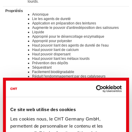
lourds.
Propriétés
Anionique
Lie les agents de dureté
Application en préparation des teintures
Augmente le pouvoir d'antiredéposition des salissures
Liquide
Approprié pour le désencollage enzymatique
Approprié pour polyester
Haut pouvoir liant des agents de dureté de l'eau
Haut pouvoir liant de calcium
Haut pouvoir dispersant
Haut pouvoir liant les métaux lourds
Prévention des dépôts
Séquestrant
Facilement biodégradable
Réduit l'endommagement par des catalyseurs
Amélioration de la valeur de blanc de base (valeur Y)
Degré de blanc amélioré
Contactez s'il vous plaît notre service technique.
Ce site web utilise des cookies
Standards
®
Les cookies nous, le CHT Germany GmbH,
bluesign
APPROVED chemical product
GOTS approved input (colorant/textile auxiliary) by
permettent de personnaliser le contenu et les
ECOCERT GREENLIFE