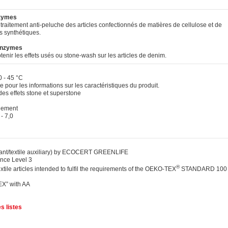
nzymes
raitement anti-peluche des articles confectionnés de matières de cellulose et de
s synthétiques.
 Enzymes
nir les effets usés ou stone-wash sur les articles de denim.
0 - 45 °C
 pour les informations sur les caractéristiques du produit.
es effets stone et superstone
qement
- 7,0
ant/textile auxiliary) by ECOCERT GREENLIFE
ce Level 3
®
extile articles intended to fulfil the requirements of the OEKO-TEX
STANDARD 100
EX” with AA
s listes