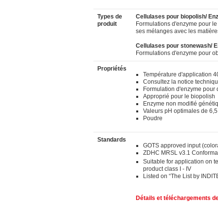
Types de
Cellulases pour biopolish/ E
produit
Formulations d'enzyme pour le t
ses mélanges avec les matière
Cellulases pour stonewash/
Formulations d'enzyme pour obte
Propriétés
Température d'application 4
Consultez la notice technique
Formulation d'enzyme pour d
Approprié pour le biopolish
Enzyme non modifié généti
Valeurs pH optimales de 6,5 
Poudre
Standards
GOTS approved input (color
ZDHC MRSL v3.1 Conforman
Suitable for application on t
product class I - IV
Listed on “The List by INDIT
Détails et téléchargements de