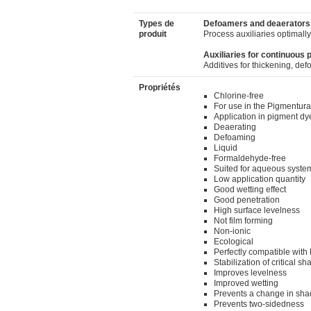
Types de
Defoamers and deaerators
produit
Process auxiliaries optimally
Auxiliaries for continuous
Additives for thickening, d
Propriétés
Chlorine-free
For use in the Pigmentur
Application in pigment dy
Deaerating
Defoaming
Liquid
Formaldehyde-free
Suited for aqueous syste
Low application quantity
Good wetting effect
Good penetration
High surface levelness
Not film forming
Non-ionic
Ecological
Perfectly compatible wi
Stabilization of critical s
Improves levelness
Improved wetting
Prevents a change in sha
Prevents two-sidedness