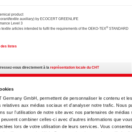
ical product
lorant/textile auxiliary) by ECOCERT GREENLIFE
mance Level 3
®
n textile articles intended to fulfil the requirements of the OEKO-TEX
STANDARD
des listes
adressez-vous directement à la
représentation locale du CHT
ur:
cookies
 nos produits quel que soit votre situation géographique
T Germany GmbH, permettent de personnaliser le contenu et le
émentaires sur le
centre des médias
tés relatives aux médias sociaux et d'analyser notre trafic. Nous 
s sur l'utilisation de notre site avec nos partenaires de médias
n fonction du pays.
ui peuvent combiner celles-ci avec d'autres informations que vou
llectées lors de votre utilisation de leurs services. Vous consente