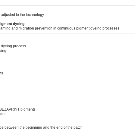
 adjusted to the technology.
 pigment dyeing
efoaming and migration prevention in continuous pigment dyeing processes.
a dyeing process
eing
ms
th BEZAPRINT pigments
hades
de between the beginning and the end of the batch