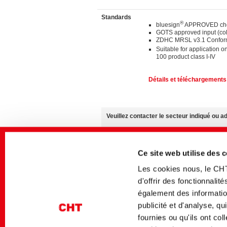
Standards
®
bluesign
APPROVED chem
GOTS approved input (co
ZDHC MRSL v3.1 Confor
Suitable for application o
100 product class I-IV
Détails et téléchargements 
Veuillez contacter le secteur indiqué ou 
Nous sommes à votre entière disposition po
• Échantillons
• Conseils d’expert pour vos applications
Ce site web utilise des 
• Tout renseignement sur la disponibilité de
Les cookies nous, le CH
Vous pouvez trouver des informations suppl
d'offrir des fonctionnali
également des information
La disponibilité des produits peut varier e
publicité et d'analyse, q
fournies ou qu'ils ont co
Téléchargements