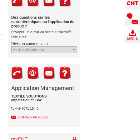
Des questions sur les
caractíéristiques ou l'application du
produit ?
Envoyez un e-mail au secteur d'activitíé
concerníé.
Division commerciale
Application Management
TEXTILE SOLUTIONS
Impression et Floc
+49 7071 154 0
print-flock@cht.com