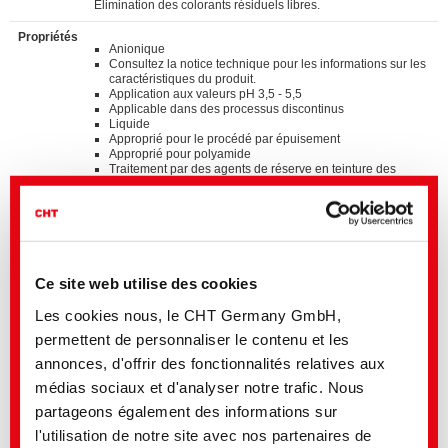
Elimination des colorants résiduels libres.
Propriétés
Anionique
Consultez la notice technique pour les informations sur les
caractéristiques du produit.
Application aux valeurs pH 3,5 - 5,5
Applicable dans des processus discontinus
Liquide
Approprié pour le procédé par épuisement
Approprié pour polyamide
Traitement par des agents de réserve en teinture des
mélanges de polyamide et de cellulose
Pour améliorer la solidité au contact
Pour améliorer la résistance au lavage
Standards
®
bluesign
APPROVED chemical product
Ce site web utilise des cookies
ZDHC MRSL v3.1 Conformance Level 3
Suitable for application on textile articles intended to fulfil
Les cookies nous, le CHT Germany GmbH,
®
the requirements of the OEKO-TEX
STANDARD 100
product class I - IV
permettent de personnaliser le contenu et les
annonces, d'offrir des fonctionnalités relatives aux
Détails et téléchargements des listes
médias sociaux et d'analyser notre trafic. Nous
partageons également des informations sur
l'utilisation de notre site avec nos partenaires de