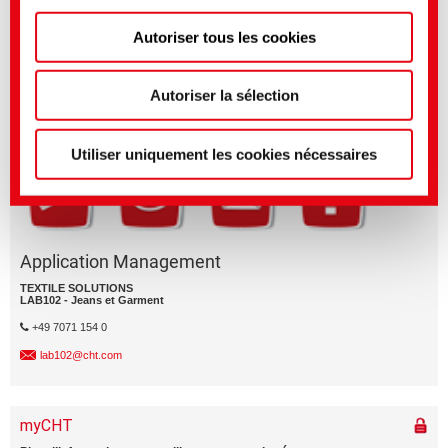
Autoriser tous les cookies
Des questions sur les caractíéristiques ou l'application du produit ?
Vous pouvez effectuer des réglages plus précis ici ou
Envoyez un e-mail au secteur d'activitíé concerníé.
dans notre
politique de confidentialité
.
(Mentions
Division commerciale
légales)
Autoriser la sélection
Utiliser uniquement les cookies nécessaires
Application Management
TEXTILE SOLUTIONS
LAB102 - Jeans et Garment
+49 7071 154 0
lab102@cht.com