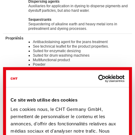
Dispersing agents
Auxiliaries for application in dyeing to disperse pigments and
dyestuff particles, but also hard water.
Sequestrants
Sequestering of alkaline earth and heavy metal ions in
pretreatment and dyeing processes.
Propriétés
Antibackstaining agent for the jeans treatment
See technical leaflet for the product properties.
Suited for enzymatic desizing
Suited for drum washing machines
Multifunctional product
Powder
Standards
®
bluesign
APPROVED chemical product
ZDHC MRSL v3.1 Conformance Level 3
Suitable for application on textile articles intended to fulfil
®
the requirements of the OEKO-TEX
STANDARD 100
Ce site web utilise des cookies
product class I - IV
Les cookies nous, le CHT Germany GmbH,
Détails et téléchargements des listes
permettent de personnaliser le contenu et les
annonces, d'offrir des fonctionnalités relatives aux
médias sociaux et d'analyser notre trafic. Nous