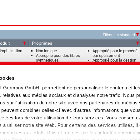
Filtrer par standard
oduit
Propriétés
rophilisation
Non ionique
Approprié pour le procédé
Approprié pour des fibres
par épuisement
synthétiques
Approprié pour la gestion
d'humidité
cookies
rophilisation
Non ionique
Approprié pour le procédé
Approprié pour des fibres
par épuisement
T Germany GmbH, permettent de personnaliser le contenu et le
synthétiques
Approprié pour la gestion
d'humidité
tés relatives aux médias sociaux et d'analyser notre trafic. Nous 
s sur l'utilisation de notre site avec nos partenaires de médias
rophilisation
À base de matières
Approprié pour des fibres
ui peuvent combiner celles-ci avec d'autres informations que vou
premières recyclées
synthétiques
llectées lors de votre utilisation de leurs services. Vous consente
Non ionique
Approprié pour le procédé
par épuisement
à utiliser notre site Web. Pour certains des services utilisés, il
ansmises aux États-Unis et traitées par les autorités américain
s, Agents
Approprié pour toutes
Pseudocationique