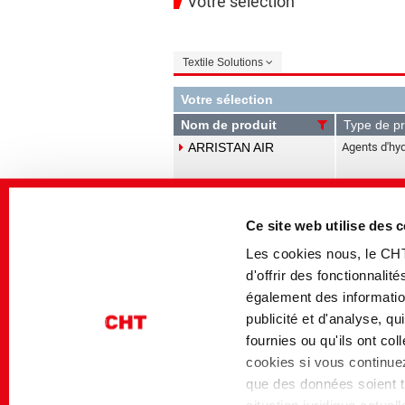
Votre sélection
Textile Solutions
Votre sélection
Nom de produit
Type de pr
ARRISTAN AIR
Agents d'hyd
Ce site web utilise des 
ARRISTAN MMP
Agents d'hyd
Les cookies nous, le CH
d'offrir des fonctionnali
également des information
ARRISTAN rAIR
Agents d'hyd
publicité et d'analyse, q
fournies ou qu'ils ont co
cookies si vous continuez 
que des données soient tr
TUBINGAL HWS
Adoucissant