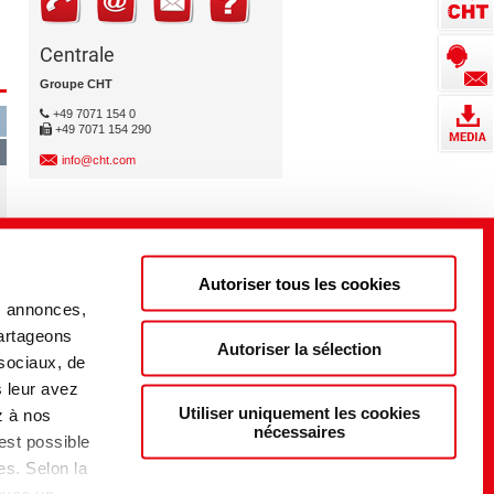
Centrale
Groupe CHT
+49 7071 154 0
+49 7071 154 290
info@cht.com
Autoriser tous les cookies
s annonces,
partageons
Autoriser la sélection
 sociaux, de
s leur avez
Utiliser uniquement les cookies
z à nos
nécessaires
 est possible
es. Selon la