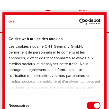
Recherche avancée
Ce site web utilise des cookies
Votre sélection
Les cookies nous, le CHT Germany GmbH,
permettent de personnaliser le contenu et les
Textile Solutions
annonces, d'offrir des fonctionnalités relatives aux
médias sociaux et d'analyser notre trafic. Nous
Votre sélection
Filtrer par standard
partageons également des informations sur
Nom de produit
l'utilisation de notre site avec nos partenaires de
médias sociaux, de publicité et d'analyse, qui peuvent
Type de produit
combiner celles-ci avec d'autres informations que
Propriétés
vous leur avez fournies ou qu'ils ont collectées lors
ARRISTAN 66
de votre utilisation de leurs services. Vous consentez
Sélection
à nos cookies si vous continuez à utiliser notre site
Nécessaires
du
Adoucissants
Web. Pour certains des services utilisés, il est
consentement
possible que des données soient transmises aux
Approprié pour toutes sortes de fibres