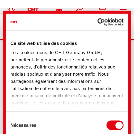
Textile Solutions
Washing Solutions
Leather Solutions
Coatings and Construction
Paper Technologies
Formulation additives - Co-Producer
Ce site web utilise des cookies
Votre sélection
Filtrer par standard
Les cookies nous, le CHT Germany GmbH,
Nom de produit
permettent de personnaliser le contenu et les
Type de produit
annonces, d'offrir des fonctionnalités relatives aux
médias sociaux et d'analyser notre trafic. Nous
Propriétés
partageons également des informations sur
ALPATEC 60570 HT A
l'utilisation de notre site avec nos partenaires de
médias sociaux, de publicité et d'analyse, qui peuvent
Impression et enduction de silicone
combiner celles-ci avec d'autres informations que
Ignifugé
vous leur avez fournies ou qu'ils ont collectées lors
Consulter la notice technique pour le composant B
de votre utilisation de leurs services. Vous consentez
Possibilité de colorer avec les types COLORMATCH SI
Sélection
Contient du filler
à nos cookies si vous continuez à utiliser notre site
Nécessaires
du
Web. Pour certains des services utilisés, il est
consentement
possible que des données soient transmises aux
BEIACID CIT