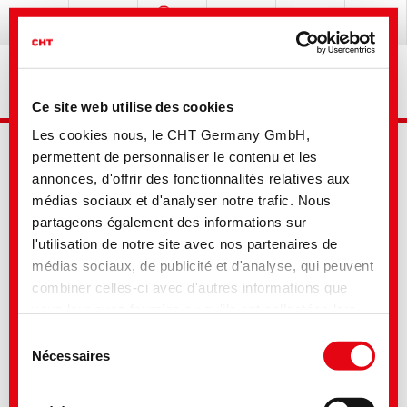
Ce site web utilise des cookies
Les cookies nous, le CHT Germany GmbH,
permettent de personnaliser le contenu et les
annonces, d'offrir des fonctionnalités relatives aux
médias sociaux et d'analyser notre trafic. Nous
partageons également des informations sur
l'utilisation de notre site avec nos partenaires de
Recherche avancée
médias sociaux, de publicité et d'analyse, qui peuvent
combiner celles-ci avec d'autres informations que
vous leur avez fournies ou qu'ils ont collectées lors
Votre sélection
de votre utilisation de leurs services. Vous consentez
Sélection
à nos cookies si vous continuez à utiliser notre site
Nécessaires
du
Web. Pour certains des services utilisés, il est
consentement
possible que des données soient transmises aux