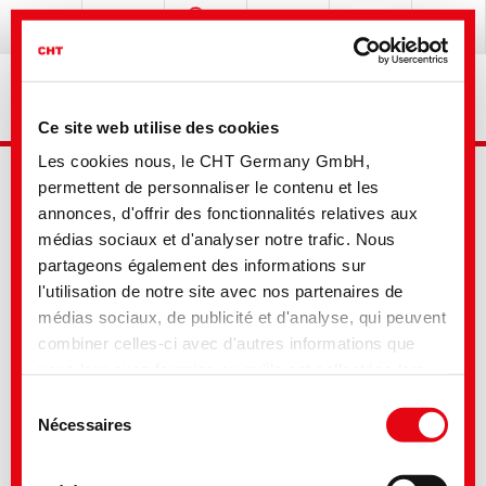
Ce site web utilise des cookies
Les cookies nous, le CHT Germany GmbH,
permettent de personnaliser le contenu et les
annonces, d'offrir des fonctionnalités relatives aux
médias sociaux et d'analyser notre trafic. Nous
partageons également des informations sur
l'utilisation de notre site avec nos partenaires de
Recherche avancée
médias sociaux, de publicité et d'analyse, qui peuvent
combiner celles-ci avec d'autres informations que
vous leur avez fournies ou qu'ils ont collectées lors
Votre sélection
de votre utilisation de leurs services. Vous consentez
Sélection
à nos cookies si vous continuez à utiliser notre site
Nécessaires
du
Web. Pour certains des services utilisés, il est
consentement
possible que des données soient transmises aux