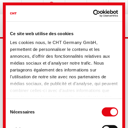
Ce site web utilise des cookies
Les cookies nous, le CHT Germany GmbH,
permettent de personnaliser le contenu et les
annonces, d'offrir des fonctionnalités relatives aux
médias sociaux et d'analyser notre trafic. Nous
partageons également des informations sur
l'utilisation de notre site avec nos partenaires de
Recherche avancée
médias sociaux, de publicité et d'analyse, qui peuvent
combiner celles-ci avec d'autres informations que
vous leur avez fournies ou qu'ils ont collectées lors
Votre sélection
de votre utilisation de leurs services. Vous consentez
Sélection
à nos cookies si vous continuez à utiliser notre site
Nécessaires
du
Web. Pour certains des services utilisés, il est
consentement
possible que des données soient transmises aux