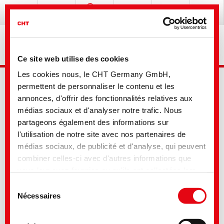
Ce site web utilise des cookies
Les cookies nous, le CHT Germany GmbH,
permettent de personnaliser le contenu et les
annonces, d'offrir des fonctionnalités relatives aux
médias sociaux et d'analyser notre trafic. Nous
partageons également des informations sur
l'utilisation de notre site avec nos partenaires de
Recherche avancée
médias sociaux, de publicité et d'analyse, qui peuvent
combiner celles-ci avec d'autres informations que
vous leur avez fournies ou qu'ils ont collectées lors
Votre sélection
de votre utilisation de leurs services. Vous consentez
Sélection
à nos cookies si vous continuez à utiliser notre site
Nécessaires
du
Web. Pour certains des services utilisés, il est
consentement
possible que des données soient transmises aux