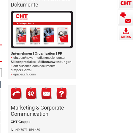
Dokumente
Unternehmen | Organisation | PR
cht.com/news-medien/mediencenter
Silikonprodukte | Silikonanwendungen
cht-silicones.com/documents
ePaper Portal
epaper.cht.com
Marketing & Corporate
Communication
CHT Gruppe
+49 7071 154 430