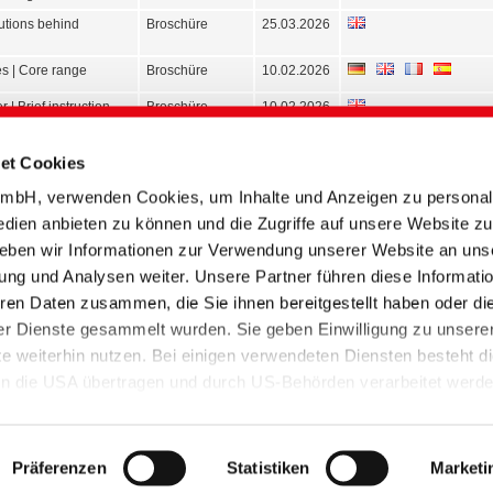
lutions behind
Broschüre
25.03.2026
es | Core range
Broschüre
10.02.2026
 | Brief instruction
Broschüre
10.02.2026
C Confirmation |
Dokument
05.02.2026
Pigments
et Cookies
ANTONE 11-4201
Technische
03.02.2026
bH, verwenden Cookies, um Inhalte und Anzeigen zu personali
cer
Information
edien anbieten zu können und die Zugriffe auf unsere Website zu
ositive List |
Dokument
19.01.2026
eben wir Informationen zur Verwendung unserer Website an uns
ung und Analysen weiter. Unsere Partner führen diese Informati
ions FASHION NEWS
Technische
21.10.2025
nter 2026
Information
ren Daten zusammen, die Sie ihnen bereitgestellt haben oder di
r Dienste gesammelt wurden. Sie geben Einwilligung zu unsere
NEWS Autumn/Winter
ePaper
21.10.2025
 weiterhin nutzen. Bei einigen verwendeten Diensten besteht d
 | Release of
Dokument
18.07.2025
 in die USA übertragen und durch US-Behörden verarbeitet werd
amines
chtslage als unsicheres Drittland mit unzureichendem Datenschu
CKAGE | One-bath
Technische
07.04.2025
verfügen nur dann über ein angemessenes Datenschutzniveau, 
textile dying
Information
ta Privacy Framework zertifiziert haben und somit der
Präferenzen
Statistiken
Marketi
oncept | Resource
ePaper
12.03.2025
ctive dyeing
ss der EU-Kommission gem. Art. 45 DS-GVO greift.