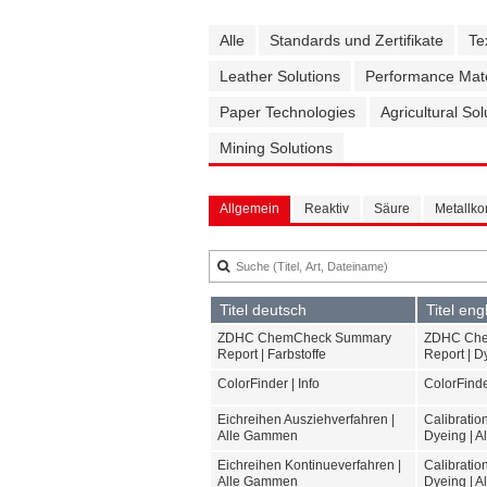
Alle
Standards und Zertifikate
Te
Leather Solutions
Performance Mate
Paper Technologies
Agricultural Sol
Mining Solutions
Allgemein
Reaktiv
Säure
Metallk
Titel deutsch
Titel eng
ZDHC ChemCheck Summary
ZDHC Ch
Report | Farbstoffe
Report | D
ColorFinder | Info
ColorFinder
Eichreihen Ausziehverfahren |
Calibratio
Alle Gammen
Dyeing | A
Eichreihen Kontinueverfahren |
Calibratio
Alle Gammen
Dyeing | A