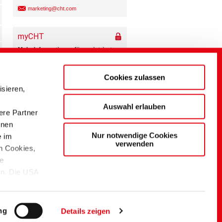
marketing@cht.com
Cookies zulassen
sieren,
Auswahl erlauben
ere Partner
onen
Nur notwendige Cookies
e im
verwenden
n Cookies,
ie
en. Die USA
tzniveau.
sofern sie
ng
Details zeigen