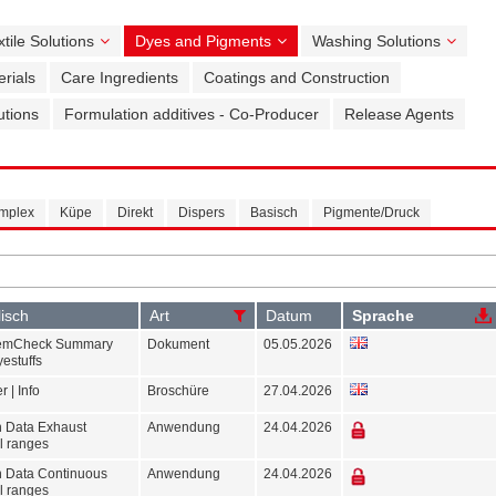
xtile Solutions
Dyes and Pigments
Washing Solutions
rials
Care Ingredients
Coatings and Construction
utions
Formulation additives - Co-Producer
Release Agents
omplex
Küpe
Direkt
Dispers
Basisch
Pigmente/Druck
lisch
Art
Datum
Sprache
emCheck Summary
Dokument
05.05.2026
yestuffs
 | Info
Broschüre
27.04.2026
n Data Exhaust
Anwendung
24.04.2026
ll ranges
n Data Continuous
Anwendung
24.04.2026
ll ranges