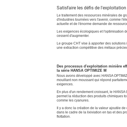
Satisfaire les défis de l'exploitati
Le traitement des ressources minérales de g
d'industries tournées vers l'avenir, comme l'é
actuelle et de l'énorme demande de ressources,
Les exigences écologiques et l'optimisation 
cessent d'augmenter.
Le groupe CHT vise à apporter des solutions 
une extraction compétitive des métaux précieux
Des processus d'exploitation minière ef
la série HANSA OPTIMIZE M
Nous avons développé avec HANSA OPTIMIZ
mouillant non moussant qui répond parfaitem
exigences.
En plus d'un rendement croissant, le HANSA
permet la réduction des produits chimiques to
comme les cyanures.
Il y a donc la création de la valeur ajoutée de
dans le cadre de la lixiviation en tas et des p
ﬂottation.