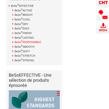
®
BeSo
EFFECTIVE
®
BeSo
ACTIVE
®
BeSo
BRIGHT
®
BeSo
COOL
®
BeSo
DRY
®
BeSo
EASY
®
BeSo
FRESH
®
BeSo
LASTING
®
BeSo
RESPONSIBLE
®
BeSo
SMOOTH
®
BeSo
SOFT
®
BeSo
STRETCH
®
BeSo
STRONG
BeSoEFFECTIVE - Une
sélection de produits
éprouvée