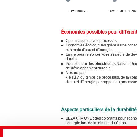
Économies possibles pour différent
Optimisation de vos processus
Économies écologiques grâce à une cons
minimale d'eau et d'énergie
La clé pour renforcer votre stratégie de d
durable
Pour soutenir les objectifs des Nations Un
de développement durable
Mesuré par:
• le suivi du temps de processus, de la c
d'eau et d'énergie par rapport au processu
Aspects particuliers de la durabilité
BEZAKTIV ONE : des colorants pour économ
l'énergie lors de la teinture du Coton
BEMACRON HP-LTD : colorants pour la tei
température du Polyester
C2C by CHT : sélection de colorants qui so