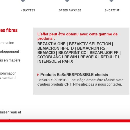
es fibres
L'effet peut être obtenu avec cette gamme de
produits :
ommation
BEZAKTIV ONE | BEZAKTIV SELECTION |
BEMACRON HP-LTD | BEMACRON RS |
éveloppement
BEMACID | BEZAPRINT CC | BEZAFLUOR FF |
COTOBLANC I REWIN I REVOFIX I REDULIT I
ies en matière
INTENSOL et PAFIX
onsommation
Produits BeSoRESPONSIBLE choisis
s standard
BeSoRESPONSIBLE peut également être réalisé avec
d'autres produits CHT. N'hésitez pas à nous contacter.
iser l'eau et
nture à basse
utient