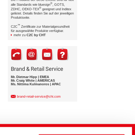
®
alle Standards wie bluesign
, GOTS,
®
ZDHC, OEKO-TEX
geeignet und Inditex
gelistet. Details finden Sie auf der jeweiligen
Produktseite.
™
C2C
Zertifikate zur Materialgesundheit
für ausgewählte Produkte verfügbar.
mehr zu
C2C by CHT
Brand & Retail Service
Mr. Dietmar Hipp | EMEA
Mr. Craig White | AMERICAS
Ms. Nittima Kulmanoros | APAC
brand-retail-service@cht.com