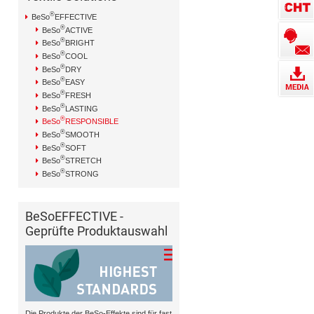
®
BeSo
EFFECTIVE
®
BeSo
ACTIVE
®
BeSo
BRIGHT
®
BeSo
COOL
®
BeSo
DRY
®
BeSo
EASY
®
BeSo
FRESH
®
BeSo
LASTING
®
BeSo
RESPONSIBLE
®
BeSo
SMOOTH
®
BeSo
SOFT
®
BeSo
STRETCH
®
BeSo
STRONG
BeSoEFFECTIVE -
Geprüfte Produktauswahl
Die Produkte der BeSo-Effekte sind für fast