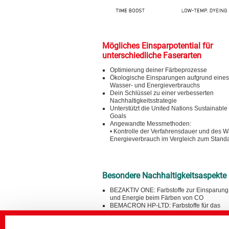
Mögliches Einsparpotential für
unterschiedliche Faserarten
Optimierung deiner Färbeprozesse
Ökologische Einsparungen aufgrund eine
Wasser- und Energieverbrauchs
Dein Schlüssel zu einer verbesserten
Nachhaltigkeitsstrategie
Unterstützt die United Nations Sustainabl
Goals
Angewandte Messmethoden:
• Kontrolle der Verfahrensdauer und des 
Energieverbrauch im Vergleich zum Stand
Besondere Nachhaltigkeitsaspekte
BEZAKTIV ONE: Farbstoffe zur Einsparun
und Energie beim Färben von CO
BEMACRON HP-LTD: Farbstoffe für das
Niedertemperaturfärben von PES
C2C by CHT: Farbstoffauswahl, die die Er
C2C Certified unterstützt