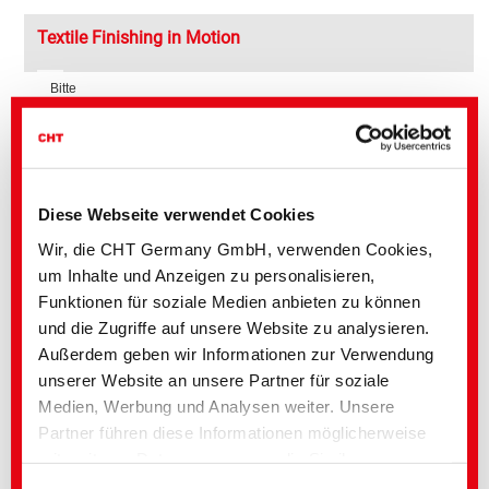
Textile Finishing in Motion
Bitte
akzeptieren
Sie
Nachhaltige Ausrüstungsmittel im Fokus:
Marketing
ARRISTAN rAIR
Cookies
POLYAVIN bPEN
um
dieses
TUBINGAL RISE
Video
Diese Webseite verwendet Cookies
anzuschauen.
Wir, die CHT Germany GmbH, verwenden Cookies,
um Inhalte und Anzeigen zu personalisieren,
Weiterführende Medien
Funktionen für soziale Medien anbieten zu können
und die Zugriffe auf unsere Website zu analysieren.
Bereich
Titel englisch
Sprache
Außerdem geben wir Informationen zur Verwendung
Textile Solutions
Take up the Thread |
unserer Website an unsere Partner für soziale
Finishing of yarns and
threads
Medien, Werbung und Analysen weiter. Unsere
Textile Solutions
ECOPERL YWR |
Partner führen diese Informationen möglicherweise
Sustainable Water
mit weiteren Daten zusammen, die Sie ihnen
Barrier
bereitgestellt haben oder die im Rahmen Ihrer
Textile Solutions
TUBINGAL RISE |