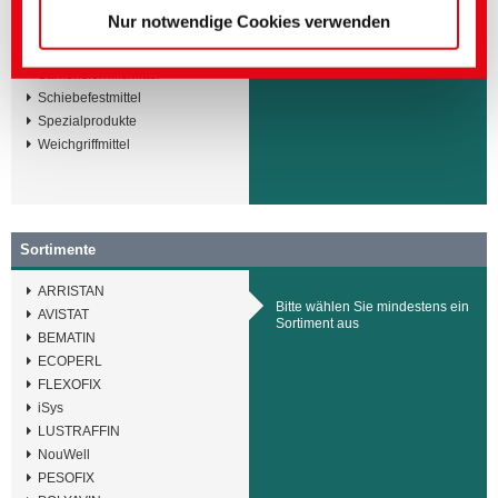
Oberflächenmodifikatoren/
Nur notwendige Cookies verwenden
Griffmodifikatoren
Rauavivagen
Sanforisierhilfsmittel
Schiebefestmittel
Spezialprodukte
Weichgriffmittel
Sortimente
ARRISTAN
Bitte wählen Sie mindestens ein
AVISTAT
Sortiment aus
BEMATIN
ECOPERL
FLEXOFIX
iSys
LUSTRAFFIN
NouWell
PESOFIX