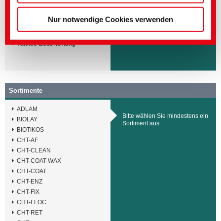
Streichfarben
Trennmittel
Nur notwendige Cookies verwenden
Wachsadditive
Weichmacher
Yankee-Beschichtung
Sortimente
ADLAM
Bitte wählen Sie mindestens ein
BIOLAY
Sortiment aus
BIOTIKOS
CHT-AF
CHT-CLEAN
CHT-COAT WAX
CHT-COAT
CHT-ENZ
CHT-FIX
CHT-FLOC
CHT-RET