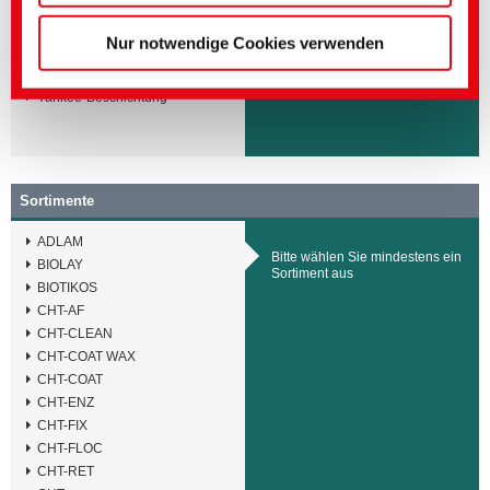
Streichfarben
Trennmittel
Nur notwendige Cookies verwenden
Wachsadditive
Weichmacher
Yankee-Beschichtung
Sortimente
ADLAM
Bitte wählen Sie mindestens ein
BIOLAY
Sortiment aus
BIOTIKOS
CHT-AF
CHT-CLEAN
CHT-COAT WAX
CHT-COAT
CHT-ENZ
CHT-FIX
CHT-FLOC
CHT-RET