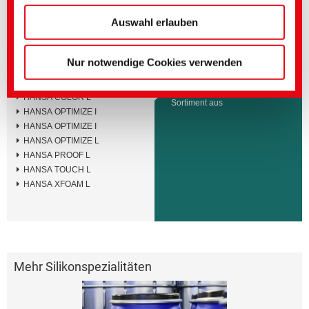
unserer
Datenschutzerklärung
vornehmen.
(Impressum)
Auswahl erlauben
Sortimente
Nur notwendige Cookies verwenden
HANSA COAT L
Bitte wählen Sie mindestens ein
HANSA COLOR L
Sortiment aus
HANSA OPTIMIZE I
HANSA OPTIMIZE I
HANSA OPTIMIZE L
HANSA PROOF L
HANSA TOUCH L
HANSA XFOAM L
Mehr Silikonspezialitäten