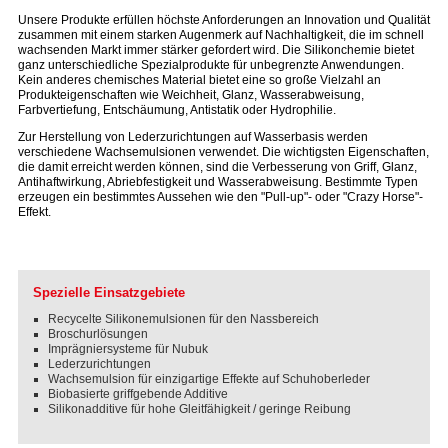
Unsere Produkte erfüllen höchste Anforderungen an Innovation und Qualität
zusammen mit einem starken Augenmerk auf Nachhaltigkeit, die im schnell
wachsenden Markt immer stärker gefordert wird. Die Silikonchemie bietet
ganz unterschiedliche Spezialprodukte für unbegrenzte Anwendungen.
Kein anderes chemisches Material bietet eine so große Vielzahl an
Produkteigenschaften wie Weichheit, Glanz, Wasserabweisung,
Farbvertiefung, Entschäumung, Antistatik oder Hydrophilie.
Zur Herstellung von Lederzurichtungen auf Wasserbasis werden
verschiedene Wachsemulsionen verwendet. Die wichtigsten Eigenschaften,
die damit erreicht werden können, sind die Verbesserung von Griff, Glanz,
Antihaftwirkung, Abriebfestigkeit und Wasserabweisung. Bestimmte Typen
erzeugen ein bestimmtes Aussehen wie den "Pull-up"- oder "Crazy Horse"-
Effekt.
Spezielle Einsatzgebiete
Recycelte Silikonemulsionen für den Nassbereich
Broschurlösungen
Imprägniersysteme für Nubuk
Lederzurichtungen
Wachsemulsion für einzigartige Effekte auf Schuhoberleder
Biobasierte griffgebende Additive
Silikonadditive für hohe Gleitfähigkeit / geringe Reibung