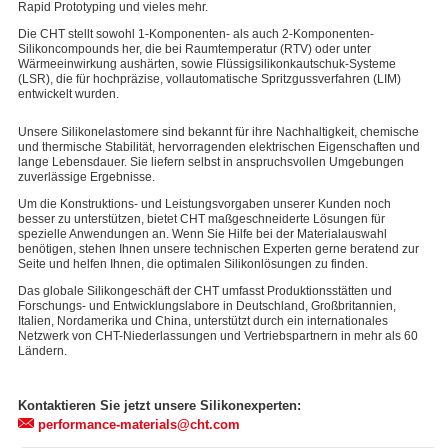
Rapid Prototyping und vieles mehr.
Die CHT stellt sowohl 1-Komponenten- als auch 2-Komponenten-
Silikoncompounds her, die bei Raumtemperatur (RTV) oder unter
Wärmeeinwirkung aushärten, sowie Flüssigsilikonkautschuk-Systeme
(LSR), die für hochpräzise, vollautomatische Spritzgussverfahren (LIM)
entwickelt wurden.
Unsere Silikonelastomere sind bekannt für ihre Nachhaltigkeit, chemische
und thermische Stabilität, hervorragenden elektrischen Eigenschaften und
lange Lebensdauer. Sie liefern selbst in anspruchsvollen Umgebungen
zuverlässige Ergebnisse.
Um die Konstruktions- und Leistungsvorgaben unserer Kunden noch
besser zu unterstützen, bietet CHT maßgeschneiderte Lösungen für
spezielle Anwendungen an. Wenn Sie Hilfe bei der Materialauswahl
benötigen, stehen Ihnen unsere technischen Experten gerne beratend zur
Seite und helfen Ihnen, die optimalen Silikonlösungen zu finden.
Das globale Silikongeschäft der CHT umfasst Produktionsstätten und
Forschungs- und Entwicklungslabore in Deutschland, Großbritannien,
Italien, Nordamerika und China, unterstützt durch ein internationales
Netzwerk von CHT-Niederlassungen und Vertriebspartnern in mehr als 60
Ländern.
Kontaktieren Sie jetzt unsere Silikonexperten:
performance-materials@cht.com