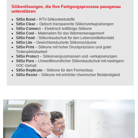
Silikonlösungen, die Ihre Fertigungsprozesse passgenau
unterstützen:
SilSo Bond
– RTV-Silikonklebstoffe
SilSo Clear
– Optisch transparente Silikonverkapselungen
SilSo Connect
– Elektrisch leitfähige Silikone
SilSo Cool
– Materialien für das Wärmemanagement
SilSo Food
– Silikonkautschuk für den Lebensmittelkontakt
SilSo Lite
– Gewichtsreduzierte Silikonschäume
SilSo Print
– Silikone mit hoher Druckpräzision und guter
Tintenablösbarkeit
SilSo Protect
– Silikonvergussmassen und -verkapselungen
SilSo Pure
– Umweltfreundlicher Silikonkautschuk mit niedrigem
VOC-Gehalt
SilSo Replicate
– Silikone für den Formenbau
SilSo Resist
– Silikone mit erhöhter chemischer Beständigkeit