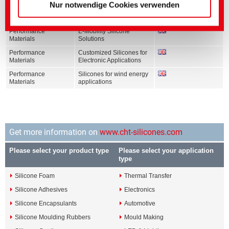
Nur notwendige Cookies verwenden
Performance
Silicone for aerospace,
Materials
defense & avionics
Performance
E-Mobility Silicone
Materials
Solutions
Performance
Customized Silicones for
Materials
Electronic Applications
Performance
Silicones for wind energy
Materials
applications
Get more information on
www.cht-silicones.com
Please select your product type
Please select your application
type
Silicone Foam
Thermal Transfer
Silicone Adhesives
Electronics
Silicone Encapsulants
Automotive
Silicone Moulding Rubbers
Mould Making