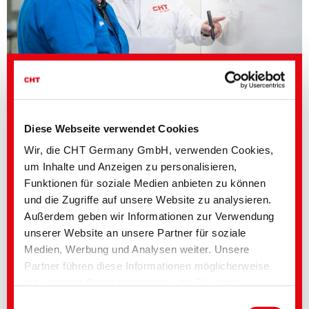
Diese Webseite verwendet Cookies
Elektronik
Wir, die CHT Germany GmbH, verwenden Cookies,
um Inhalte und Anzeigen zu personalisieren,
Funktionen für soziale Medien anbieten zu können
Konsumgüter
und die Zugriffe auf unsere Website zu analysieren.
Außerdem geben wir Informationen zur Verwendung
unserer Website an unsere Partner für soziale
Mobilität und Transport
Medien, Werbung und Analysen weiter. Unsere
Partner führen diese Informationen möglicherweise
mit weiteren Daten zusammen, die Sie ihnen
bereitgestellt haben oder die im Rahmen Ihrer
Energie
Einwilligungsauswahl