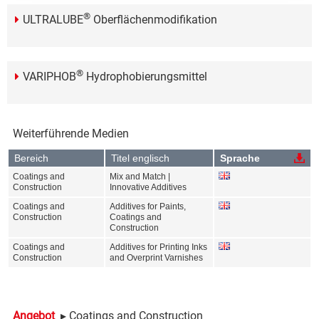
®
ULTRALUBE
Oberflächenmodifikation
®
VARIPHOB
Hydrophobierungsmittel
Weiterführende Medien
Bereich
Titel englisch
Sprache
Coatings and
Mix and Match |
Construction
Innovative Additives
Coatings and
Additives for Paints,
Construction
Coatings and
Construction
Coatings and
Additives for Printing Inks
Construction
and Overprint Varnishes
Angebot
▸ Coatings and Construction