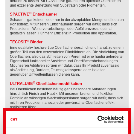
beraten zu lassen. SILCO Additive garantieren optimale Oberflächen
und exzellente Benetzung von Substraten oder Pigmenten.
®
SPACTIVE
Entschäumer
Schaum – gar keinen, oder nur in der akzeptablen Menge und idealen
Konsistenz. Mit unseren Entschäumern sorgen wir dafür, dass sich
Produktions-, Weiterverarbeitungs- oder Abfüllprozesse optimal
gestalten lassen. Für mehr Effizienz in Produktion und Applikation.
®
TECOSIT
Binder
Eine qualitativ hochwertige Oberflächenbeschichtung hängt, zu einem
großen Teil von den verwendeten Filmbildnern ab. Die Abdichtung von
Oberflächen, also das Schließen von Poren, ist eine häufig geforderte
Eigenschaft funktioneller Anstriche und Oberflächenbehandlungen.
Mit unseren Additiven sorgen wir dafür, dass Ihr Produkt zuverlässig
als Abdichtung, Barriere, Feuchtigkeitssperre oder Isolation
gegenüber Umwelteinflüssen dienen kann.
®
ULTRALUBE
Oberflächenmodifikation
Bei Oberflächen bestehen häufig ganz besondere Anforderungen
hinsichtlich Finish und Haptik. Mit unserem breiten und flexiblen
Portfolio an wässrigen Wachsdispersionen sorgen wir dafür, dass sich
mit Ihren Produkten nahezu jeder gewünschte Oberflächeneffekt
realisieren lässt.
®
VARIPHOB
Hydrophobierungsmittel
Oberflächenbehandlungen dienen häufig dazu den Untergrund zu
schützen, indem eine Wasseraufnahme verhindert wird. Die
hydrophobierende Wirkung ist die zentrale funktionale Eigenschaft.