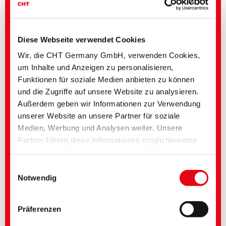
Diese Webseite verwendet Cookies
Wir, die CHT Germany GmbH, verwenden Cookies,
um Inhalte und Anzeigen zu personalisieren,
Funktionen für soziale Medien anbieten zu können
und die Zugriffe auf unsere Website zu analysieren.
Außerdem geben wir Informationen zur Verwendung
unserer Website an unsere Partner für soziale
Formulation Additives - Co-Producer
Medien, Werbung und Analysen weiter. Unsere
Partner führen diese Informationen möglicherweise
mit weiteren Daten zusammen, die Sie ihnen
bereitgestellt haben oder die im Rahmen Ihrer
Einwilligungsauswahl
Nutzung der Dienste gesammelt wurden. Sie geben
Notwendig
Einwilligung zu unseren Cookies, wenn Sie unsere
Webseite weiterhin nutzen. Bei einigen verwendeten
Präferenzen
Diensten besteht die Möglichkeit, dass Daten in die
USA übertragen und durch US-Behörden verarbeitet