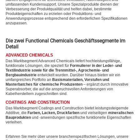
umfassenden Kundensupport. Unsere Spezialprodukte dienen der
Verbesserung der Produktqualität und helfen dabei, bestimmte
Produkteigenschaften zu erzielen oder Produktions- und
Anwendungsprozesse entsprechend den erforderlichen Spezifikationen
anzupassen.
Die zwei Functional Chemicals Geschäftssegmente im
Detail
ADVANCED CHEMICALS
Das Marktsegment Advanced Chemicals liefert hochleistungsfähige,
funktionale Lösungen, die speziell für
Formulierer in der Leder- und
Textilindustrie sowie für die Trennmittel-, Agrochemie- und
Bergbauindustrie
entwickelt wurden. Darüber hinaus bieten wir ein
umfangreiches Portfolio an
Basismaterialien, Vorstufen und
Masterbatches für chemische Produzenten
– ergänzt durch innovative
Superabsorber, die auf die anspruchsvollen Anforderungen von
Kabelherstellern zugeschnitten sind.
COATINGS AND CONSTRUCTION
Das Marktsegment Coatings and Construction bietet leistungssteigernde
Additive, die
Farben, Lacken, Druckfarben
und vielseitigen
mineralischen
Bauprodukten
und -anwendungen spezifische funktionelle Eigenschaften
verleihen.
Erfahren Sie mehr über unsere branchenspezifischen Lösungen, unsere