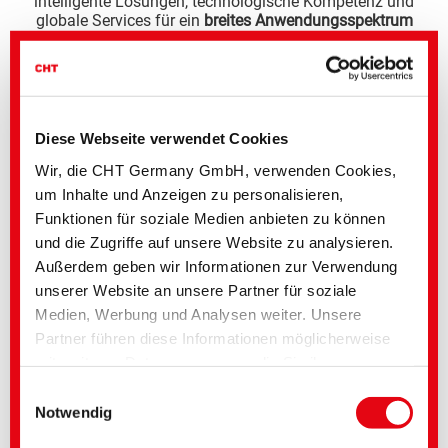
intelligente Lösungen, technologische Kompetenz und
globale Services für ein
breites Anwendungsspektrum
Mobiltech
Flammhemmende Ausrüstungen und Beschichtungen für
Innenraumtextilien, Sitzbezüge und technische Verbundstoffe
Diese Webseite verwendet Cookies
Medtech
Wir, die CHT Germany GmbH, verwenden Cookies,
Matratzenschutz und OP-Textilien, Hygieneartikel
um Inhalte und Anzeigen zu personalisieren,
Funktionen für soziale Medien anbieten zu können
Protech
und die Zugriffe auf unsere Website zu analysieren.
Außerdem geben wir Informationen zur Verwendung
Flammhemmende, chemikalienresistente und wetterfeste
Ausrüstungen und Beschichtungen für Schutzbekleidungen
unserer Website an unsere Partner für soziale
Medien, Werbung und Analysen weiter. Unsere
Hometech / Interior
Partner führen diese Informationen möglicherweise
Beschichtungen für Werbung & Events wie Bannerstoffe,
mit weiteren Daten zusammen, die Sie ihnen
Messeverkleidungen und Eventtextilien
bereitgestellt haben oder die im Rahmen Ihrer
Einwilligungsauswahl
Nutzung der Dienste gesammelt wurden. Sie geben
Notwendig
Einwilligung zu unseren Cookies, wenn Sie unsere