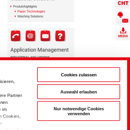
Produkthighlights
Paper Technologies
Washing Solutions
Application Management
INDUSTRIAL SOLUTIONS
Paper Technologies
+49 7071 154 0
Cookies zulassen
paper@cht.com
sieren,
Auswahl erlauben
ere Partner
onen
Nur notwendige Cookies
e im
verwenden
n Cookies,
ie