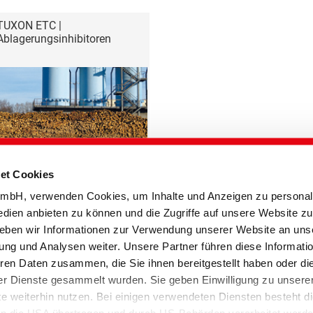
TUXON ETC |
Ablagerungsinhibitoren
et Cookies
bH, verwenden Cookies, um Inhalte und Anzeigen zu personali
edien anbieten zu können und die Zugriffe auf unsere Website zu
s
Paper Technologies
eben wir Informationen zur Verwendung unserer Website an uns
ung und Analysen weiter. Unsere Partner führen diese Informati
ren Daten zusammen, die Sie ihnen bereitgestellt haben oder di
Sitemap
r Dienste gesammelt wurden. Sie geben Einwilligung zu unsere
 weiterhin nutzen. Bei einigen verwendeten Diensten besteht d