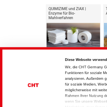
QUIMIZIME und ZIAX |
Enzyme für Bio-
Mahlverfahren
Diese Webseite verwend
Wir, die CHT Germany Gm
Funktionen für soziale M
Startseite
Industrial Solutions
Produkthighlight
analysieren. Außerdem g
für soziale Medien, Werb
möglicherweise mit weite
Kontakt
Impressum
Datenschutz
Rahmen Ihrer Nutzung de
wenn Sie unsere Webseite